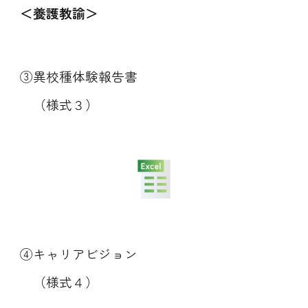
＜養護
教諭
＞
③
異校種体験報告書
（様式３）
④
キャリアビジョン
（様式４）