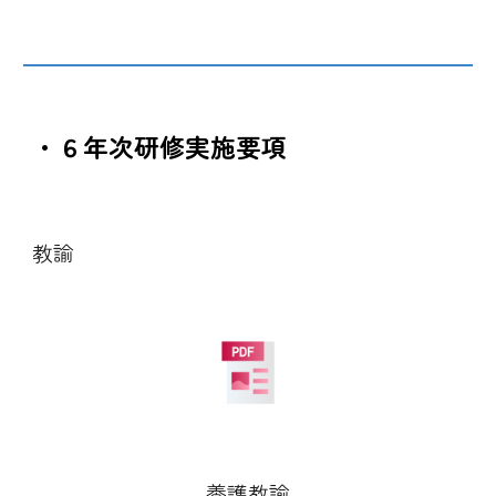
・６年次研修実施要項
教諭
養護教諭