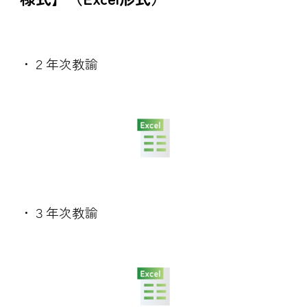
・
２年次
教諭
・
３
年次教諭