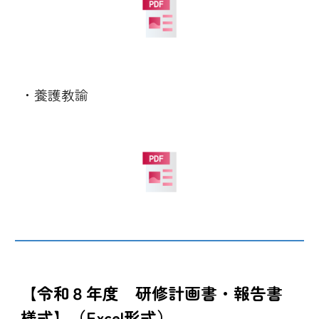
・
養護教諭
【令和
８
年度 研修計画書・報告書
様式】（Excel形式）