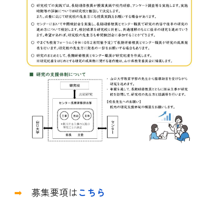
➡
募集要項は
こちら